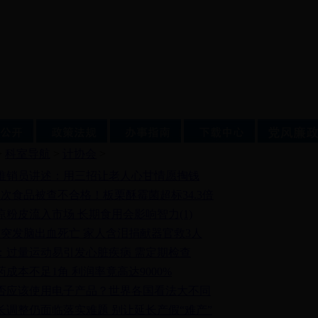
>
科室导航
>
计协会
>
推销员讲述：用三招让老人心甘情愿掏钱
批次食品被查不合格！板栗酥霉菌超标34.3倍
凉粉皮流入市场 长期食用会影响智力(1)
孩突发脑出血死亡 家人含泪捐献器官救3人
：过量运动易引发心脏疾病 需定期检查
成本不足1角 利润率竟高达9000%
否应该使用电子产品？世界各国看法大不同
长调整仍面临落实难题 别让延长产假“难产”