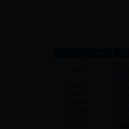
主页
计协会
保健品
又有5
新闻中心
铝超标
政务公开
8岁女
政策法规
澳专家
办事指南
假减肥药
下载中心
孩子是
党风廉政
产假延