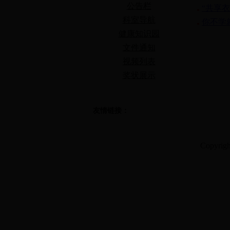
公告栏
“共享
科室导航
你不学
健康知识园
文件通知
视频列表
奖状展示
友情链接：
Copyrig