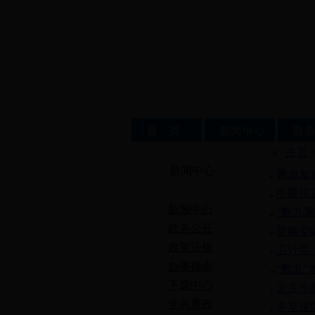
主页
新闻中心
青海发
中国拟
新闻中心
“数九
政务公开
爱啃爱
政策法规
卫计委
办事指南
“数九
下载中心
北京市
党风廉政
冬至送