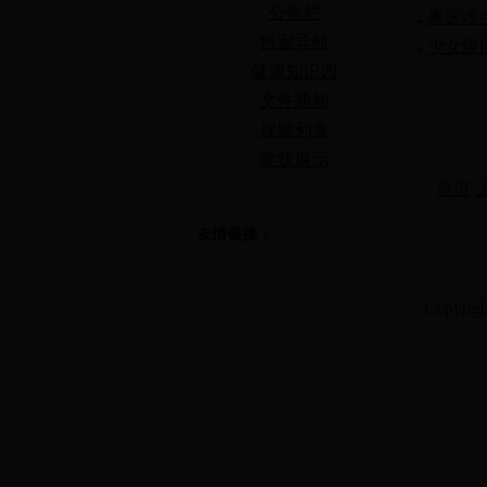
公告栏
粤医改半
科室导航
少女腹
健康知识园
文件通知
视频列表
奖状展示
首页
友情链接：
Copyrig