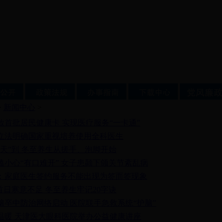
>
新闻中心
>
放首批居民健康卡 实现医疗服务“一卡通”
立法明确国家重视培养使用全科医生
寒天”到 冬至养生从搓手、泡脚开始
嗑小心“有口难开” 女子患颞下颌关节紊乱病
：家庭医生签约服务不能出现为签而签现象
”首日寒意不足 冬至养生牢记20字诀
脑卒中防治网络启动 医院联手急救系统“护脑”
温暖 天津医大眼科医院举办公益健康讲座