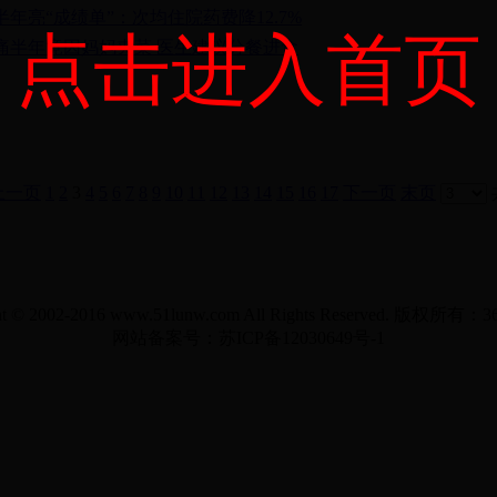
年亮“成绩单”：次均住院药费降12.7%
点击进入首页
痛半年竟因妈妈夹菜 医生建议分餐进食
上一页
1
2
3
4
5
6
7
8
9
10
11
12
13
14
15
16
17
下一页
末页
ht © 2002-2016 www.51lunw.com All Rights Reserved. 版权所
网站备案号：苏ICP备12030649号-1