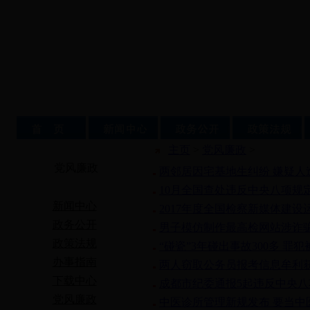
主页
>
党风廉政
>
党风廉政
两邻居因宅基地生纠纷 嫌疑人
10月全国查处违反中央八项规定
新闻中心
2017年度全国检察新媒体建设
政务公开
男子模仿制作最高检网站涉诈骗
政策法规
“碰瓷”3年碰出事故300多 罪
办事指南
两人窃取公务员报考信息牟利
下载中心
成都市纪委通报5起违反中央
党风廉政
中医诊所管理新规发布 要当中