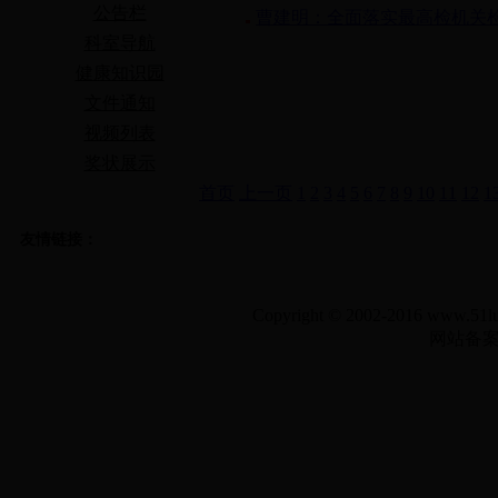
公告栏
曹建明：全面落实最高检机关
科室导航
健康知识园
文件通知
视频列表
奖状展示
首页
上一页
1
2
3
4
5
6
7
8
9
10
11
12
1
友情链接：
Copyright © 2002-2016 www.5
网站备案号