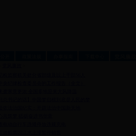
>
党风廉政
>
月纪检监察机关处分省部级及以上干部56人
中央纪律检查委员会的工作报告（全文）
来袭寒意更浓 全国多地迎来大风降温
习总书记的话】中国梦归根到底是人民的梦
面依法治国纪实：开辟法治中国新天地
心共筑梦 砥砺奋进书华章
查电动自行车违规停放违规充电
江游船票因江水上涨暂停销售