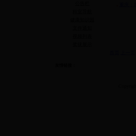
公告栏
重庆：
科室导航
健康知识园
文件通知
视频列表
奖状展示
首页
上一页
友情链接：
Copyrig