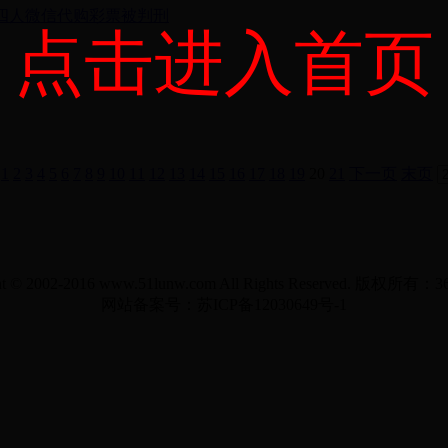
四人微信代购彩票被判刑
点击进入首页
1
2
3
4
5
6
7
8
9
10
11
12
13
14
15
16
17
18
19
20
21
下一页
末页
ht © 2002-2016 www.51lunw.com All Rights Reserved. 版权所
网站备案号：苏ICP备12030649号-1