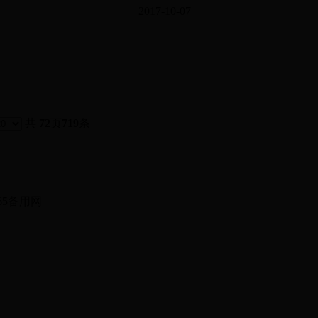
2017-10-07
共
72
页
719
条
有：365备用网