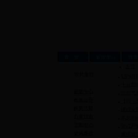
主页
党风廉政
1至9
十八届
新闻中心
冷空气
政务公开
【听，
政策法规
推进全
办事指南
不忘初
下载中心
浙江严
党风廉政
重庆两