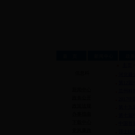
主页
信息科
河北最
第12
新闻中心
兰州科
政务公开
201
政策法规
第十九
办事指南
第七届
下载中心
中国首
党风廉政
莎士比