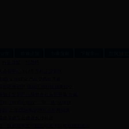
>
科室导航
>
信息科
>
大会展中心2018年亮相正定新区
届中国(义乌)文化产品交易会开幕
博会即将召开 推动区域科技成果转化
7中国加工贸易产品博览会在东莞开幕 会展
届晋江鞋博会首设“一带一路”品牌馆
中国(北流)国际陶瓷博览会即将揭幕
届共享单车公益展长沙开展
亚、狄更斯等文学巨匠珍贵手稿将在国图展出