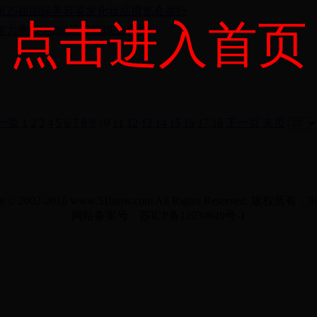
第25届国际美容美发化妆品博览会举行
点击进入首页
年力争举办260场规模以上会展
一页
1
2
3
4
5
6
7
8
9
10
11
12
13
14
15
16
17
18
下一页
末页
ht © 2002-2016 www.51lunw.com All Rights Reserved. 版权所
网站备案号：苏ICP备12030649号-1