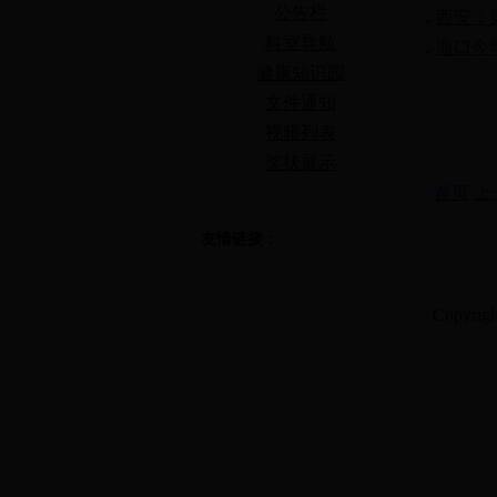
公告栏
西安：
科室导航
海口今
健康知识园
文件通知
视频列表
奖状展示
首页
上
友情链接：
Copyrig