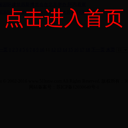
7中国国际建筑四新博览会在北京举办 阿丙看展
点击进入首页
7中国国际智能建筑展览会在北京盛大开幕 阿丙看展
一页
1
2
3
4
5
6
7
8
9
10
11
12
13
14
15
16
17
18
下一页
末页
ht © 2002-2016 www.51lunw.com All Rights Reserved. 版权所
网站备案号：苏ICP备12030649号-1