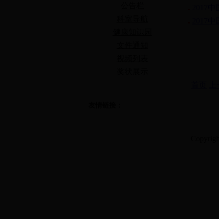
公告栏
201
科室导航
201
健康知识园
文件通知
视频列表
奖状展示
首页
上
友情链接：
Copyrig