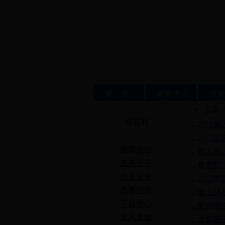
主页
信息科
201
201
新闻中心
第九届
政务公开
教育部
政策法规
201
办事指南
唐山将
下载中心
第四届
党风廉政
北京西