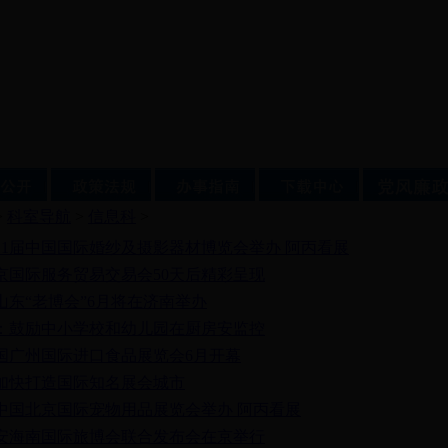
>
科室导航
>
信息科
>
7第21届中国国际婚纱及摄影器材博览会举办 阿丙看展
7北京国际服务贸易交易会50天后精彩呈现
山东“老博会”6月将在济南举办
：鼓励中小学校和幼儿园在厨房安监控
7中国广州国际进口食品展览会6月开幕
加快打造国际知名展会城市
中国北京国际宠物用品展览会举办 阿丙看展
安海南国际旅博会联合发布会在京举行